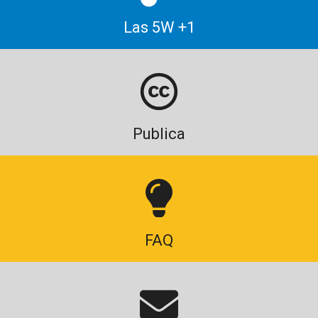
Las 5W +1
Publica
FAQ