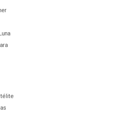
mer
 Luna
para
télite
las