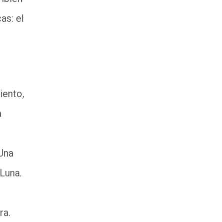
as: el
iento,
a
 Una
 Luna.
rra.