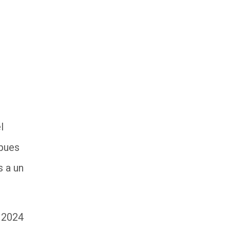
l
 pues
s a un
n 2024