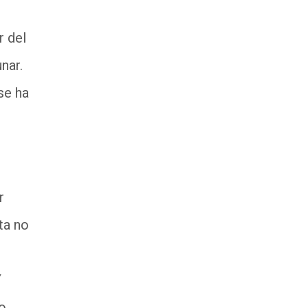
r del
nar.
se ha
r
ta no
Y
o