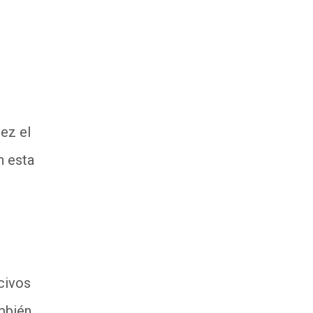
ez el
n esta
civos
ambién