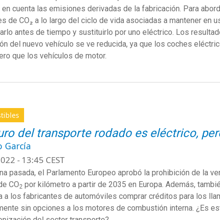
 en cuenta las emisiones derivadas de la fabricación. Para abord
s de CO₂ a lo largo del ciclo de vida asociadas a mantener en u
rlo antes de tiempo y sustituirlo por uno eléctrico. Los resultad
ión del nuevo vehículo se ve reducida, ya que los coches eléctri
ero que los vehículos de motor.
tibles
turo del transporte rodado es eléctrico, pe
o García
022 - 13:45 CEST
a pasada, el Parlamento Europeo aprobó la prohibición de la ve
de CO
por kilómetro a partir de 2035 en Europa. Además, tambi
2
ía a los fabricantes de automóviles comprar créditos para los ll
mente sin opciones a los motores de combustión interna. ¿Es esta
nización del sector transporte?