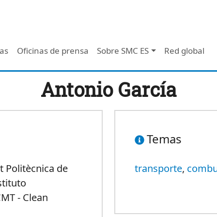
 - Header
/as
Oficinas de prensa
Sobre SMC ES
Red global
Antonio García
Temas
t Politècnica de
transporte
,
combu
stituto
CMT - Clean