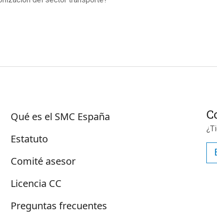
Sobre SMC España
C
Qué es el SMC España
¿T
Estatuto
Comité asesor
Licencia CC
Preguntas frecuentes