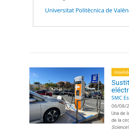
Universitat Politècnica de Valèn
movili
Susti
eléct
SMC E
06/08/2
Una de l
de la ci
Science