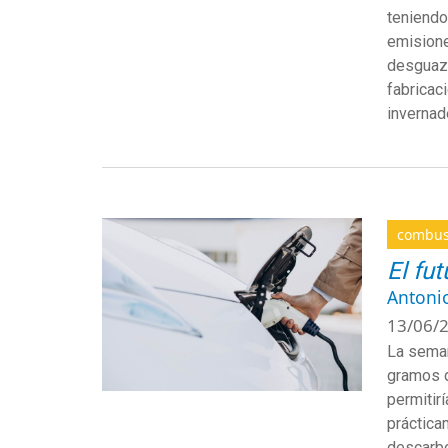
teniendo
emisione
desguaza
fabricac
invernad
combus
El fu
Antoni
13/06/2
La seman
gramos 
permitir
práctica
descarbo