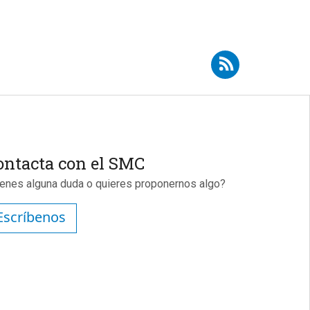
Suscribirse a RSS - Antonio García
ontacta con el SMC
ienes alguna duda o quieres proponernos algo?
Escríbenos