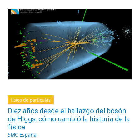
física de partículas
Diez años desde el hallazgo del bosón
de Higgs: cómo cambió la historia de la
física
SMC España