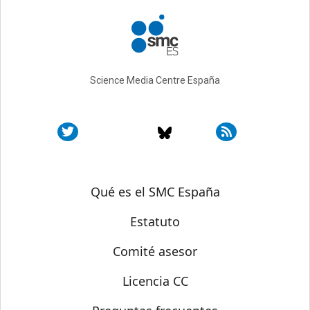
Science Media Centre España
Sobre SMC España
Qué es el SMC España
Estatuto
Comité asesor
Licencia CC