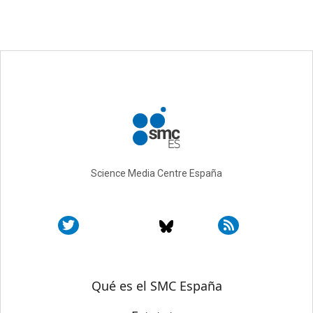
Science Media Centre España
Sobre SMC España
Qué es el SMC España