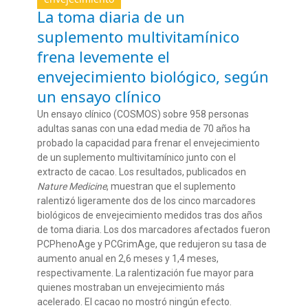
La toma diaria de un
suplemento multivitamínico
frena levemente el
envejecimiento biológico, según
un ensayo clínico
Un ensayo clínico
(COSMOS)
sobre
958
personas
adult
a
s
san
a
s
con una edad media de 70 años
ha
probado
la capacidad
para frenar el envejecimiento
de un s
uplemento multivitamínico
junto con el
extracto de cacao.
Los
resultad
o
s
, publicados en
Nature
Medicine
, muestran que
el suplemento
ralentizó
ligeramente
dos de los cinco
marcadores
biológicos
de envejecimiento
medidos
tras dos años
de toma diaria.
L
os dos
marcadore
s afectados fueron
PCPhenoAge
y
PCGrimAge
, que redujeron su tasa de
aumento anual en 2,6 meses y 1,4 meses,
respectivamente
.
La ralentización fue mayor para
quienes mostraban un envejecimiento más
acelerado.
El cacao no mostró ningún efecto.