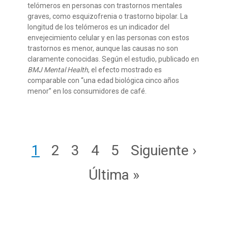
telómeros en personas con trastornos mentales
graves
, como
esquizofrenia
o trastorno bipolar.
La
longitud
de los telómeros es un indicador del
envejecimiento
celular
y
en
las personas con estos
trastornos
es menor, aunque las causas no s
on
claramente conocidas.
Según el estudio
,
publicado en
BMJ Mental
Health
,
el efecto mostrado es
comparable con “una edad biológica
cinco
años
menor”
en los consumidores de café
.
Paginación
Page
Page
Page
Page
Page
Siguiente págin
1
2
3
4
5
Siguiente ›
Última página
Última »