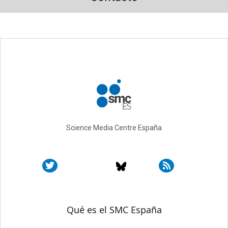
Science Media Centre España
Sobre SMC España
Qué es el SMC España