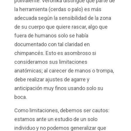
polivalente
.
Veronika
distingue
qué
parte
de
la
herramienta
(
cerdas
o palo) es
más
adecuada
según
la
sensibilidad
de la zona
de
su
cuerpo
que
quiere
rascar
, algo
que
fuera de
humanos
solo se
había
documentado
con
tal
claridad
en
chimpancés
. Esto es
asombroso
si
consideramos
sus
limitaciones
anatómicas
; al
carecer
de manos o
trompa
,
debe
realizar
ajustes
de
agarre
y
anticipación
muy
finos
usando
solo
su
boca.
Como
limitaciones
,
debemos
ser
cautos
:
estamos
ante un
estudio
de un solo
individuo
y n
o
podemos
generalizar
que