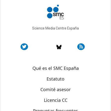
Science Media Centre España
Sobre SMC España
Qué es el SMC España
Estatuto
Comité asesor
Licencia CC
Preguntas frecuentes