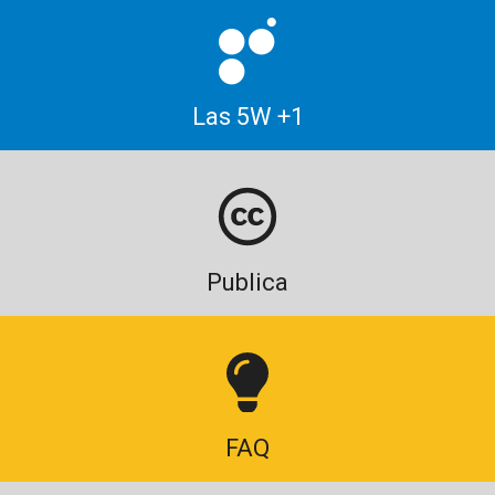
Las 5W +1
Publica
FAQ