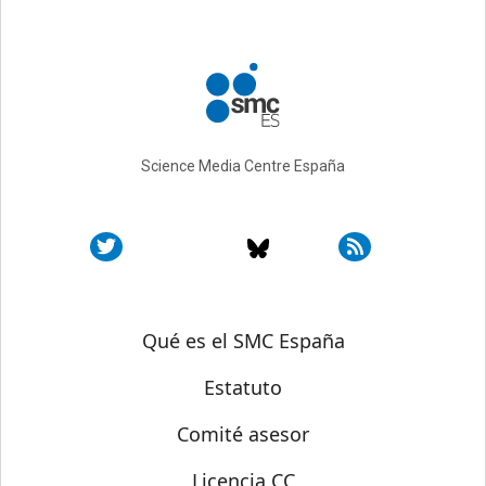
Science Media Centre España
Sobre SMC España
Qué es el SMC España
Estatuto
Comité asesor
Licencia CC