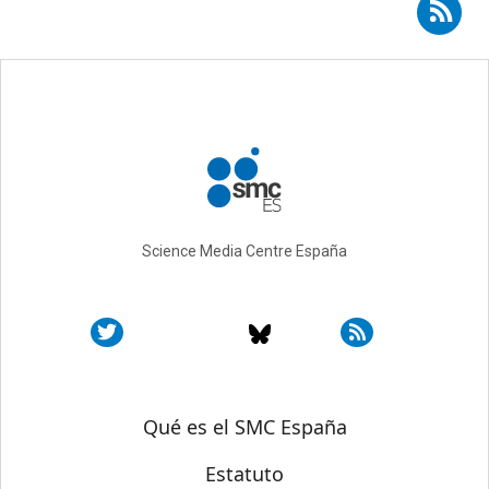
Suscribirse a RSS - Charles Marshall
Science Media Centre España
Sobre SMC España
Qué es el SMC España
Estatuto