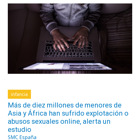
infancia
Más de diez millones de menores de
Asia y África han sufrido explotación o
abusos sexuales online, alerta un
estudio
SMC España