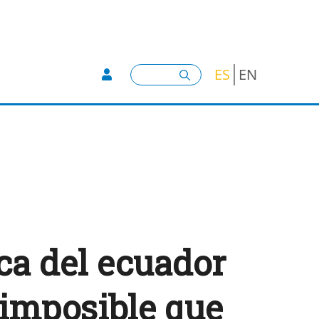
User account menu -
Buscar
ES
EN
ca del ecuador
 imposible que