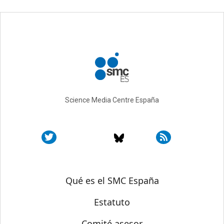
Science Media Centre España
Sobre SMC España
Qué es el SMC España
Estatuto
Comité asesor