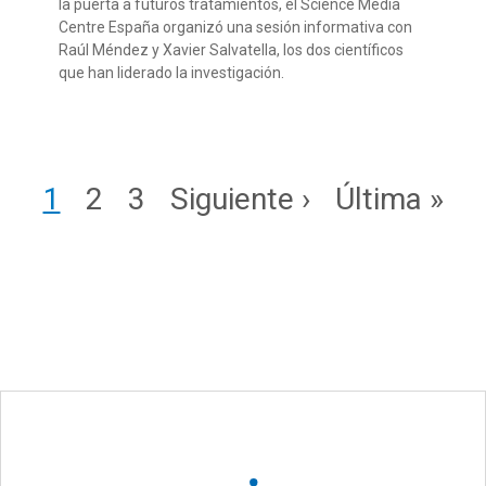
la puerta a futuros tratamientos, el Science Media
Centre España organizó una sesión informativa con
Raúl Méndez y Xavier Salvatella, los dos científicos
que han liderado la investigación.
Paginación
Page
Page
Page
Siguiente página
Última pág
1
2
3
Siguiente ›
Última »