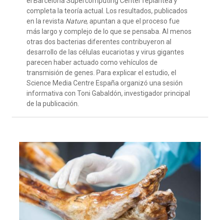
el Barcelona
Supercomputing
Center
replantea y
completa
la teoría actual
.
Los resultados
, publicados
en la revista
Nature
,
apunta
n
a que el proceso fue
más largo y complejo de lo que se pensaba
.
Al menos
otras dos bacterias diferentes contribuyeron al
desarrollo de las células eucariotas y virus gigantes
parecen haber actuado como vehículos de
transmisión de genes
. Para explicar
el estudio
, el
Science
Media Centre España organiz
ó una sesión
informativa con Toni Gabaldón, investigador principal
de la public
ación
.