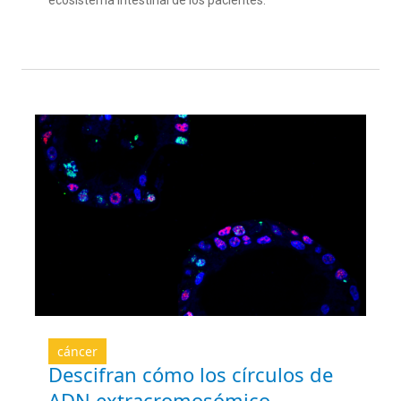
ecosistema intestinal de los pacientes.
cáncer
Descifran cómo los círculos de
ADN extracromosómico