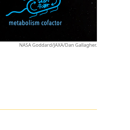
NASA Goddard/JAXA/Dan Gallagher.