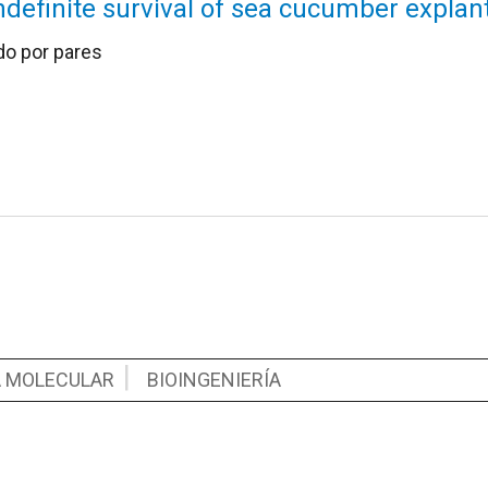
Indefinite survival of sea cucumber explan
do por pares
A MOLECULAR
BIOINGENIERÍA