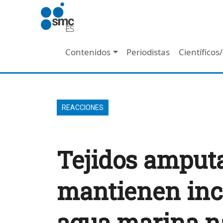
Pasar al contenido principal
Navegación principal
Contenidos
Periodistas
Científicos
REACCIONES
Tejidos amput
mantienen inco
agua marina n