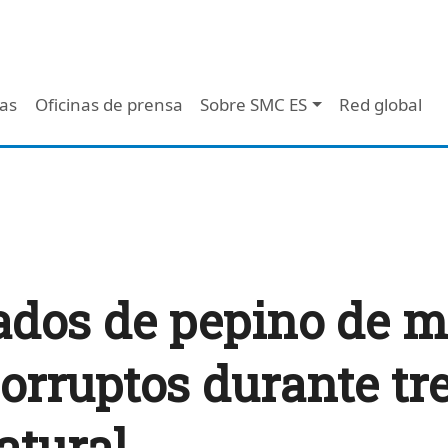
 - Header
/as
Oficinas de prensa
Sobre SMC ES
Red global
ados de pepino de m
rruptos durante tr
atural