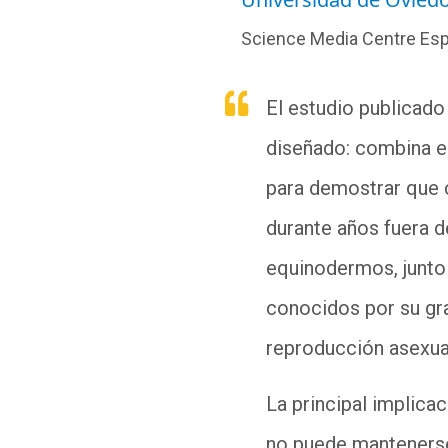
Science Media Centre Es
El estudio publicad
diseñado: combina el
para demostrar que 
durante años fuera d
equinodermos, junto c
conocidos por su gra
reproducción asexua
La principal implica
no puede mantenerse 