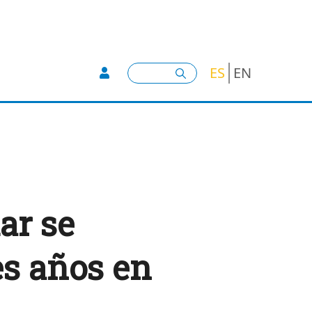
User account menu -
Buscar
ES
EN
ar se
es años en