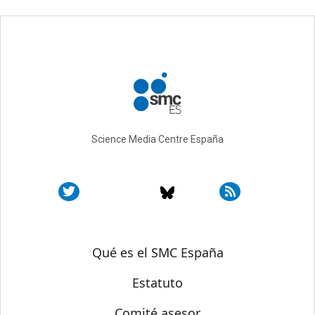
Science Media Centre España
Sobre SMC España
Qué es el SMC España
Estatuto
Comité asesor