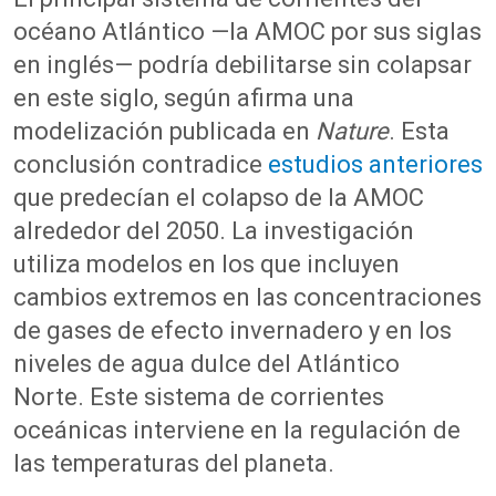
océano Atlántico —la AMOC por sus siglas
en inglés
—
podría debilitarse s
in colapsar
en este siglo
, según afirma una
modelización publicada en
Nature
. Est
a
conclusión
contradice
est
udios anteriores
que predecían el colapso d
e
la AMOC
alrededor del 2050.
La investigación
utiliza modelos en los que incluye
n
cambios extremos en las concentraciones
de gases de efecto invernadero y en los
niveles de agua dulce del Atlántico
Norte.
Este s
istema de corrientes
oceánicas interviene en la regulación de
las temperaturas del planeta.