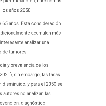
de piel: melanoma, carcinomas
 los años 2050.
e 65 años. Esta consideración
radicionalmente acumulan más
interesante analizar una
po de tumores
.
ia y prevalencia de los
-2021)
, s
in embargo, las tasas
 disminuido, y para el 2050 se
s autores no analizan las
revención, diagnóstico