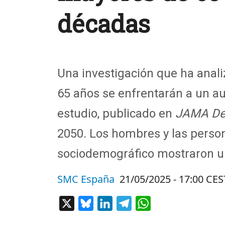
décadas
Una investigación que ha anal
65 años se enfrentarán
a un au
estudio, publicado en
JAMA
De
2050.
Los hombres y las person
sociodemográfico mostraron
u
SMC España
21/05/2025 - 17:00 CES
X
Bluesky
LinkedIn
Telegram
WhatsApp