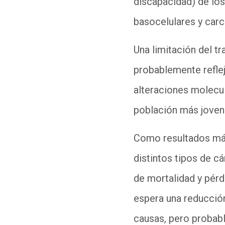
discapacidad) de lo
basocelulares y car
Una limitación del t
probablemente refle
alteraciones molecula
población más joven
Como resultados más 
distintos tipos de c
de mortalidad y pérd
espera una reducción
causas, pero probab