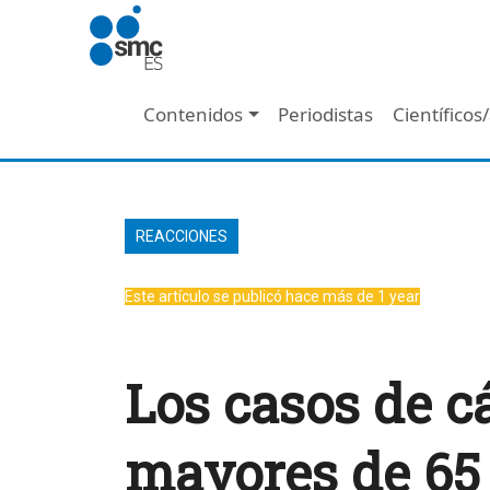
Pasar al contenido principal
Navegación principal
Contenidos
Periodistas
Científicos
REACCIONES
Este artículo se publicó hace más de 1 year
Los casos de c
mayores de 65