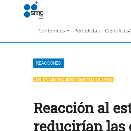
Pasar al contenido principal
Navegación principal
Contenidos
Periodistas
Científicos
REACCIONES
Este artículo se publicó hace más de 3 years
Reacción al es
reducirían las 