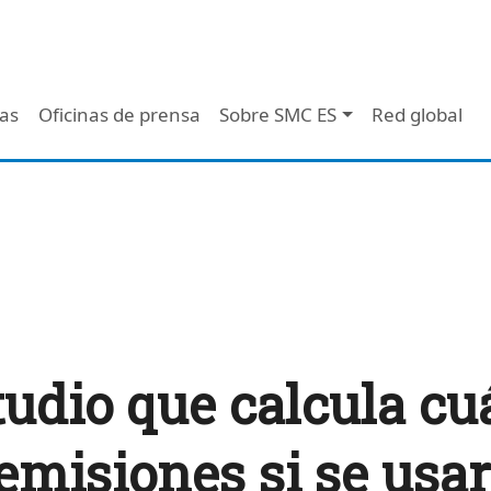
 - Header
/as
Oficinas de prensa
Sobre SMC ES
Red global
tudio que calcula cu
emisiones si se usara