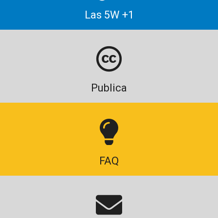
Las 5W +1
Publica
FAQ