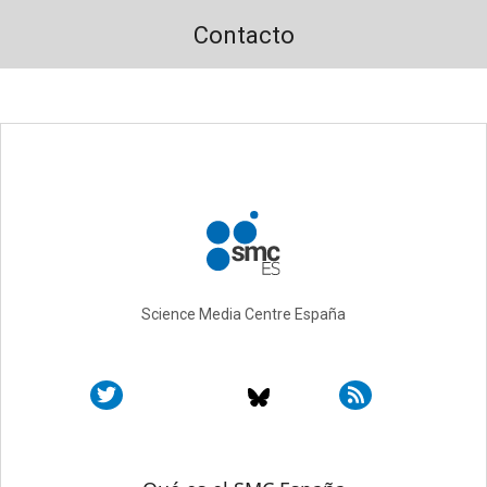
Contacto
Science Media Centre España
Sobre SMC España