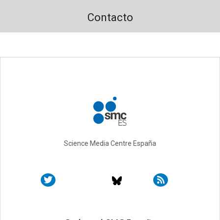
Contacto
Science Media Centre España
Sobre SMC España