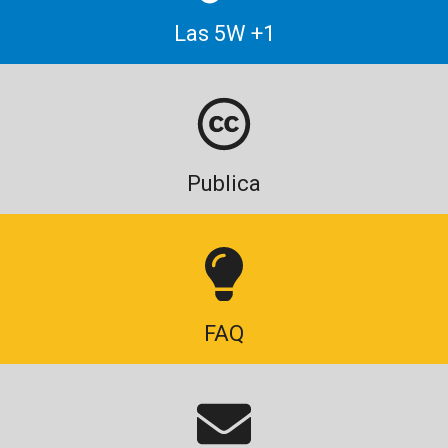
Las 5W +1
Publica
FAQ