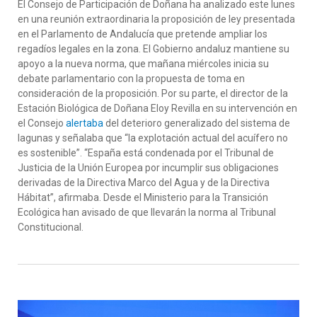
El Consejo de Participación de Doñana
h
a analiza
do
este lunes
en una reunión extraordinaria
la proposición de ley
presentada
en el Parlamento de Andalucía
que pretende ampliar los
regadíos legales en la
zona
.
El Gobierno andaluz mantiene su
apoyo a la nueva norma, que mañana miércoles
inicia su
debate parlamentario
con la propuesta de toma en
consideración de la proposición
. Por su parte, e
l director de la
Estación Biológica de Doñana Eloy Revilla
en su in
t
ervención en
el Consejo
alerta
ba
de
l deterioro generalizado del sistema de
lagunas
y señalaba
que
“la explotación actual del acuífero no
es sostenible”
.
“España está condenada por el Tribunal de
Justicia de la Unión Europea por incumplir sus obligaciones
derivadas de la Directiva Marco del Agua y de la Directiva
Hábitat”
, afirmaba
.
D
esde el Ministeri
o
para la
Transición
Ecológica han
avisado de que llevarán
la norma
al Tribunal
Constitucional
.