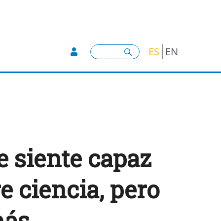
User account menu -
Buscar
ES
EN
e siente capaz
e ciencia, pero
más