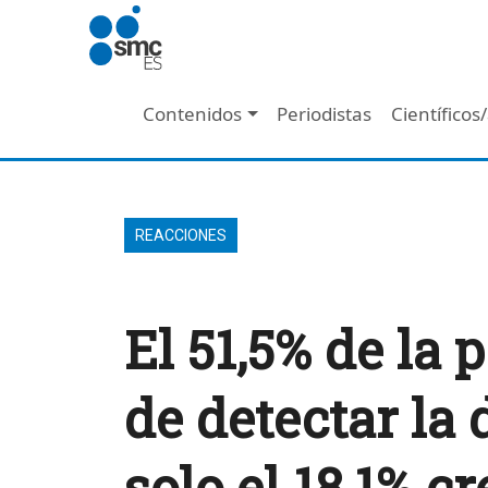
Pasar al contenido principal
Navegación principal
Contenidos
Periodistas
Científicos
REACCIONES
El 51,5% de la 
de detectar la
solo el 18,1% c