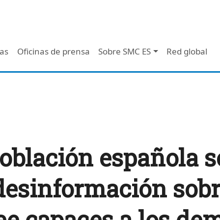
 - Header
/as
Oficinas de prensa
Sobre SMC ES
Red global
población española s
 desinformación sobr
ree capaces a los de