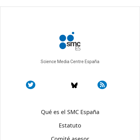
Science Media Centre España
Sobre SMC España
Qué es el SMC España
Estatuto
Comité asesor