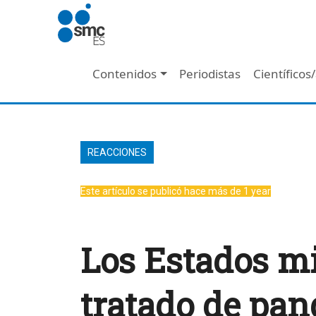
Pasar al contenido principal
Navegación principal
Contenidos
Periodistas
Científicos
REACCIONES
Este artículo se publicó hace más de 1 year
Los Estados m
tratado de pa