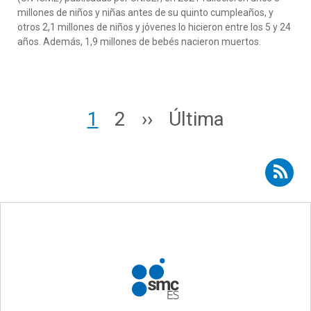
millones de niños y niñas antes de su quinto cumpleaños, y
otros 2,1 millones de niños y jóvenes lo hicieron entre los 5 y 24
años. Además, 1,9 millones de bebés nacieron muertos.
Paginación
Page
Page
Siguiente página
Última página
1
2
››
Última
Suscribirse a RSS - Quique Bassat