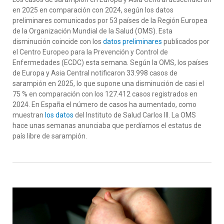
en 2025 en comparación con 2024, según los datos
preliminares comunicados por 53 países de la Región Europea
de la Organización Mundial de la Salud (OMS).
Esta
disminución
coinci
de con l
os
datos
preliminares
publicados por
el Centro Europe
o
para la Prevención y Control de
Enfermedades (ECDC) esta semana. Segú
n la
OMS
, l
os paíse
s
de Europa y Asia Central notificaron 33
.
998 casos de
sarampión en 2025, lo que supone una disminución de casi el
75 % en comparación con los 127
.
412 casos registrados en
2024.
En España el número de casos ha aumentado, como
muestran
los datos
del Instituto de Salud Carlos III
. La OMS
hace unas semanas anunciaba que perdíamos el estatus de
país libre de sarampión.