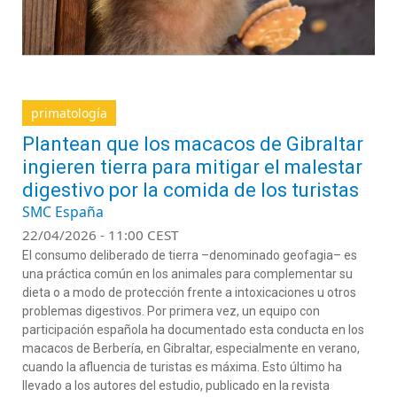
primatología
Plantean que los macacos de Gibraltar
ingieren tierra para mitigar el malestar
digestivo por la comida de los turistas
SMC España
22/04/2026 - 11:00 CEST
El consumo deliberado de tierra
–denominado
geofagia
–
es
una
práctica
común en los animales
para
complementar su
dieta o
a modo de protec
ción
frente a intoxicaciones u otros
problemas digestivos. Por primera vez
,
un equipo
co
n
participación española
ha documentado esta conducta en
los
macacos de Berbería
, en
Gibraltar,
especialmente
en verano,
cuando la afluencia de turistas es máxima. Esto último ha
llevado a los autores del estudi
o, publica
d
o en la
revist
a