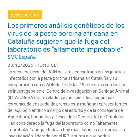
peste porcina
Los primeros análisis genéticos de los
virus de la peste porcina africana en
Cataluña sugieren que la fuga del
laboratorio es “altamente improbable”
SMC España
30/12/2025 - 13:13 CET
La secuenciación del ADN del virus encontrado en los jabalíes
infectados por la
peste porcina africana
en Cataluña y su
comparación
con el
ADN
de
17
de
las
19
muestras
con las que
se investigaba
en el
Centro de Investigación en Sanidad Animal
(
IRTA-
CReSA
)
ha revelado que
no coinciden, según
ha
n
comunicado en rueda de prensa
e
sta mañana
representantes
del equipo científico a cargo del estudio y de la consejería de
Agricultura, Ganadería y Pesca de la Generali
tat de Cataluña
.
Han considerado la fuga del laboratorio como
“altamente
improbable” aunque todavía hay más estudios en marcha.
La
investigación, liderada por el IRB, apunta a que podría