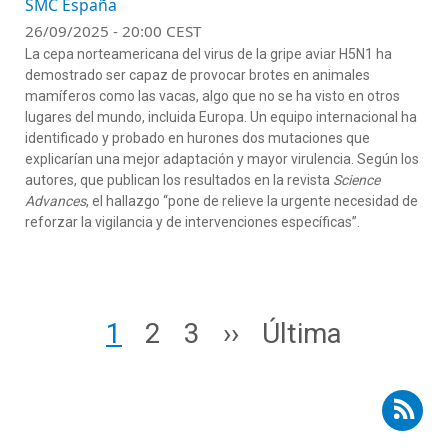
SMC España
26/09/2025 - 20:00 CEST
La cepa norteamericana del virus de la gripe aviar H5N1 ha
demostrado ser capaz de provocar brotes en animales
mamíferos como las vacas, algo que no se ha visto en otros
lugares del mundo, incluida Europa. Un equipo internacional ha
identificado y probado en hurones dos mutaciones que
explicarían una mejor adaptación y mayor virulencia. Según los
autores, que publican los resultados en la revista
Science
Advances
, el hallazgo “pone de relieve la urgente necesidad de
reforzar la vigilancia y de intervenciones específicas”.
Paginación
Page
Page
Page
Siguiente página
Última página
1
2
3
››
Última
Suscribirse a RSS - salud animal