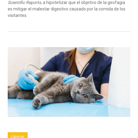
Scientif
c
Repor
ts
, a hipotetizar que
el objetivo de la g
e
ofagia
e
s
mitigar el malestar
digestivo causado
por la comida
de los
visitantes
.
cáncer