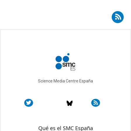
Suscribirse a RSS - redes sociales
Science Media Centre España
Sobre SMC España
Qué es el SMC España