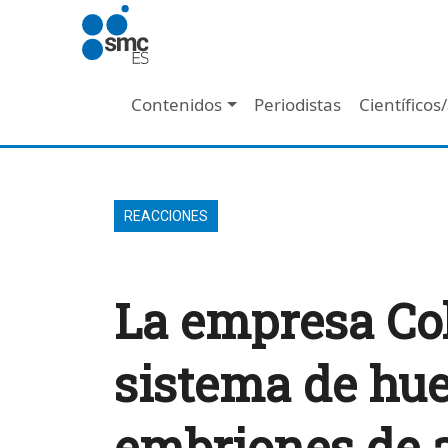
Pasar al contenido principal
Navegación principal
Contenidos
Periodistas
Científicos
REACCIONES
La empresa Col
sistema de huev
embriones de a