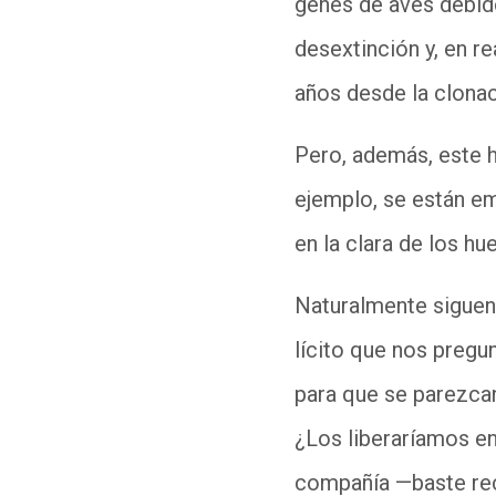
genes de aves debido
desextinción y, en r
años desde la clona
Pero, además, este h
ejemplo, se están em
en la clara de los h
Naturalmente siguen 
lícito que nos pregu
para que se parezcan
¿Los liberaríamos e
compañía —baste re