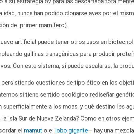
 a su estrategia ovípara las descartaba totalment
ealidad, nunca han podido clonarse aves por el mis
ción del primer mamífero).
uevo artificial puede tener otros usos en biotecnol
pleando gallinas transgénicas para producir proteí
uevos. Con este sistema, si puede escalarse, la prod
persistiendo cuestiones de tipo ético en los objeti
ntemos si tiene sentido ecológico rediseñar genét
 superficialmente a los moas, y qué destino les ag
n la isla Sur de Nueva Zelanda? Como en otros ejem
cordar el
mamut
o el
lobo gigante
— hay una mezcla