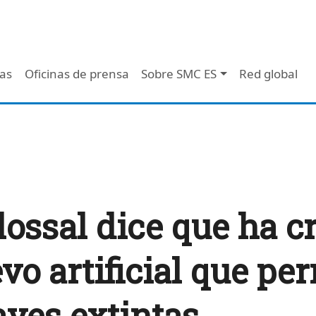
 - Header
/as
Oficinas de prensa
Sobre SMC ES
Red global
ossal dice que ha c
o artificial que per
ves extintas