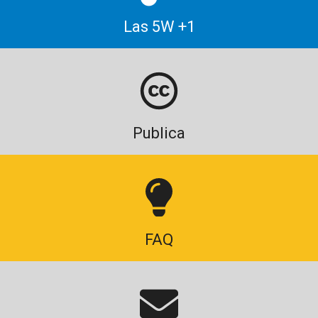
Las 5W +1
Publica
FAQ