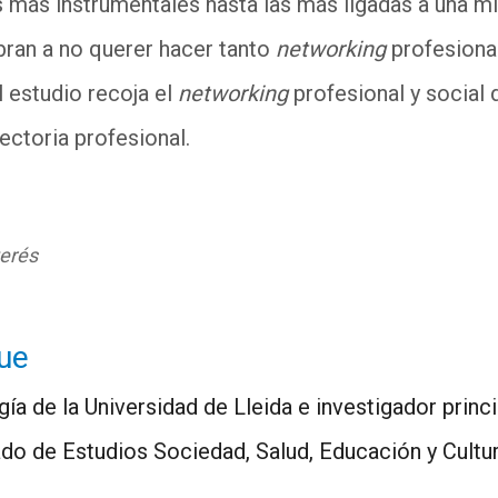
s más instrumentales hasta las más ligadas a una mi
bran a no querer hacer tanto
networking
profesiona
l estudio recoja el
networking
profesional y social
yectoria profesional.
terés
que
ía de la Universidad de Lleida e investigador prin
ado de Estudios Sociedad, Salud, Educación y Cultu