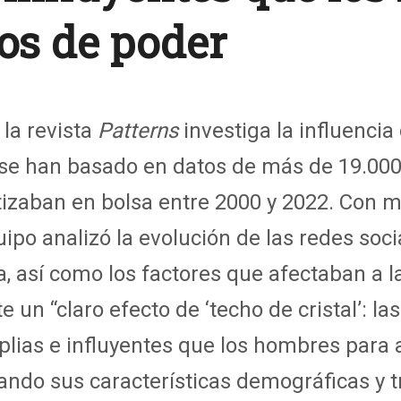
os de poder
la revista
Patterns
investiga l
a influencia
se han basado en
datos
de más de 19.000
zaban en bolsa entre 2000 y 2022.
Con
mo
uipo analizó
la evolución de
las redes soci
a
, así como
los factores que
afectaban a
l
te un “claro efecto de ‘techo de cristal’: l
lias e influyentes que los hombres para 
uando sus características demográficas y 