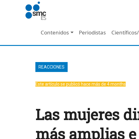
Pasar al contenido principal
Navegación principal
Contenidos
Periodistas
Científicos
REACCIONES
Este artículo se publicó hace más de 4 months
Las mujeres di
más amplias e 