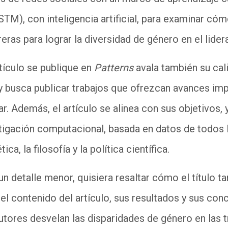
LSTM), con
i
nteligencia
a
rtificial, para examinar c
reras para lograr la diversidad de género en el lider
tículo se publique en
Patterns
avala también su cal
y busca publicar trabajos que ofrezcan avances im
nar. Además, el artículo se alinea con sus objetivos,
stigación computacional, basada en datos de todos
ica, la filosofía y la política científica.
r un detalle menor, quisiera resaltar cómo el título
el contenido del artículo, sus resultados y sus con
utores desvelan las disparidades de género en las 