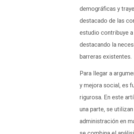
demográficas y traye
destacado de las con
estudio contribuye a
destacando la necesi
barreras existentes.
Para llegar a argume
y mejora social, es 
rigurosa.
E
n este art
una parte, se utiliz
administración en má
se combina el análi