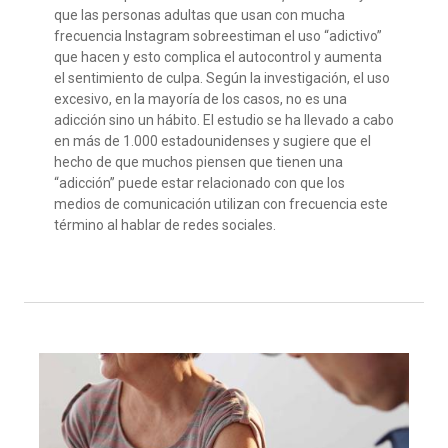
que
l
a
s
person
as
adult
a
s
que
usan con mucha
frecuencia
Instagram
sobreestiman
el uso “adictivo”
que hacen
y
esto
complic
a el autocontrol
y aumenta
el sentimiento de culpa.
Según la investigación,
el uso
excesivo, en la mayoría de los
ca
s
os
, no es una
adicción sino un hábito
.
El estudio
se ha llevado a cabo
en más de 1.000 estadounidenses
y
sug
iere que el
hecho de que
much
o
s piensen que tienen una
“adicción” puede estar
relacionado con que los
medios de comunicación utilizan con frecue
ncia
este
término
al hablar
de
redes sociales.