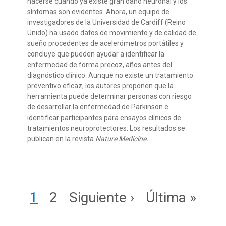
hacerse cuando ya existe gran daño neuronal y los
síntomas son evidentes. Ahora, un equipo de
investigadores de la Universidad de Cardiff (Reino
Unido) ha usado datos de movimiento y de calidad de
sueño procedentes de acelerómetros portátiles y
concluye que pueden ayudar a identificar la
enfermedad de forma precoz, años antes del
diagnóstico clínico. Aunque no existe un tratamiento
preventivo eficaz, los autores proponen que la
herramienta puede determinar personas con riesgo
de desarrollar la enfermedad de Parkinson e
identificar participantes para ensayos clínicos de
tratamientos neuroprotectores. Los resultados se
publican en la revista
Nature Medicine.
Paginación
Page
Page
Siguiente página
Última págin
1
2
Siguiente ›
Última »