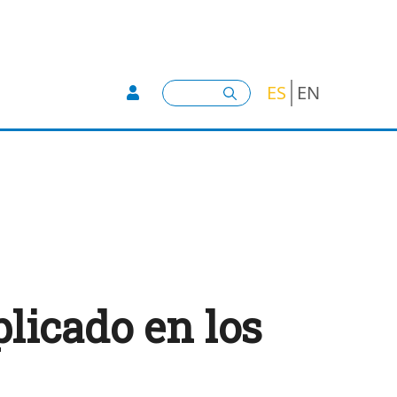
User account menu -
Buscar
ES
EN
licado en los