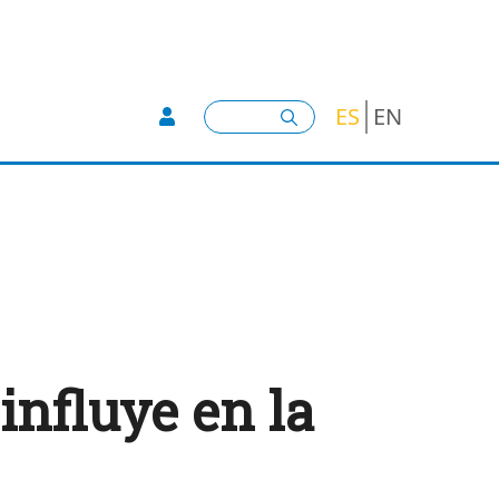
User account menu -
Buscar
ES
EN
influye en la