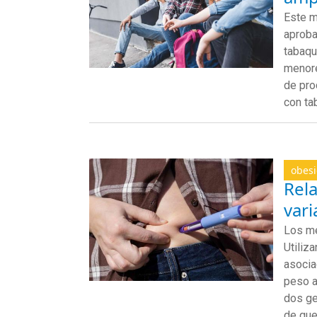
Este m
aproba
tabaqu
menore
de pro
con ta
obes
Rela
vari
Los
m
Utiliz
asocia
peso
dos ge
de que