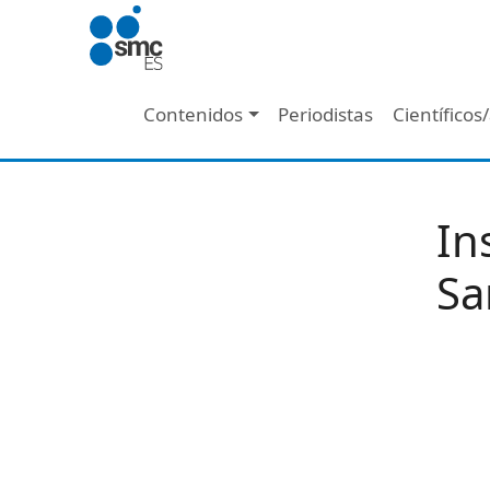
Pasar al contenido principal
Navegación principal
Contenidos
Periodistas
Científicos
In
Sa