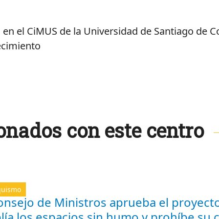
C en el CiMUS de la Universidad de Santiago de C
ecimiento
onados con este centro
quismo
onsejo de Ministros aprueba el proyecto
lía los espacios sin humo y prohíbe su