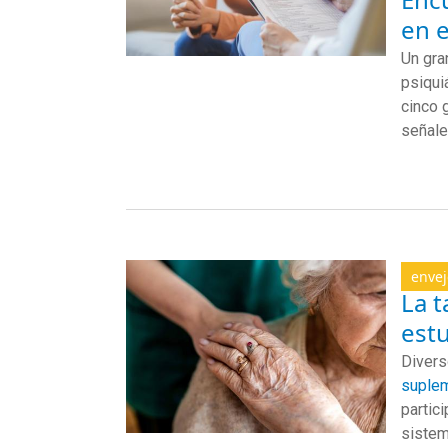
en 
Un gra
psiqui
cinco 
señale
envej
La t
est
Divers
suple
partic
sistem