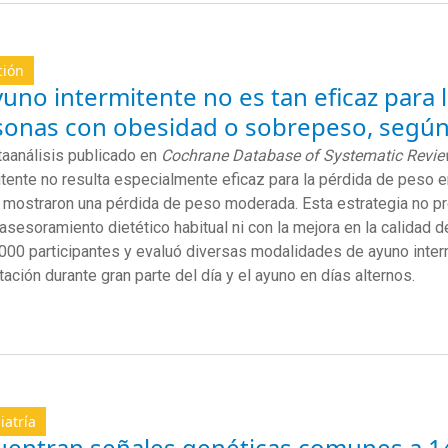
ción
yuno intermitente no es tan eficaz para
sonas con obesidad o sobrepeso, según
aanálisis publicado en
Cochrane Database of Systematic Revi
itente no resulta especialmente eficaz para la pérdida de peso 
 mostraron una pérdida de peso moderada. Esta estrategia no pr
 asesoramiento dietético habitual ni con la mejora en la calidad d
.000 participantes y evaluó diversas modalidades de ayuno interm
tación durante gran parte del día y el ayuno en días alternos.
iatría
uentran señales genéticas comunes a 14