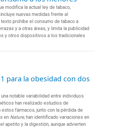
e modifica la actual ley de tabaco,
 incluye nuevas medidas frente al
l texto prohíbe el consumo de tabaco a
azas y a otras áreas, y limita la publicidad
s y otros dispositivos a los tradicionales
-1 para la obesidad con dos
 una notable variabilidad
entre individuos
.
éticos
han realizado estudio
s
de
n estos fármacos,
junto con
la
pérdida de
os en
Nature
,
han
identifica
do
variaciones en
l apetito y la digestión
, aunque
advierten