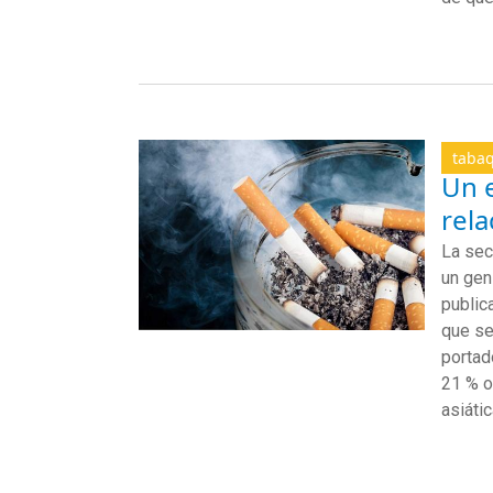
taba
Un 
rel
La sec
un gen
public
que
se 
portad
21 % o
asiáti