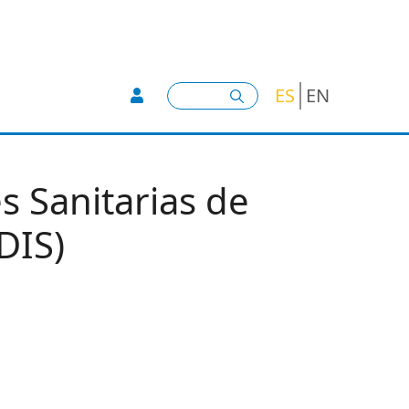
User account menu -
Buscar
ES
EN
s Sanitarias de
DIS)