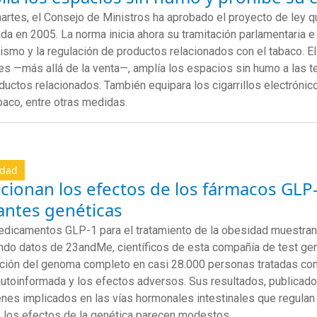
artes, el Consejo de Ministros ha aprobado el proyecto de ley qu
da en 2005. La norma inicia ahora su tramitación parlamentaria e
ismo y la regulación de productos relacionados con el tabaco. E
s —más allá de la venta—, amplía los espacios sin humo a las terr
ductos relacionados. También equipara los cigarrillos electrónico
baco, entre otras medidas.
idad
cionan los efectos de los fármacos GLP
antes genéticas
edicamentos
GLP-1 para el tratamiento de la obesidad muestran
ando datos
de
23andMe
, científicos de esta compañía
de test
gen
ción del genoma completo
en casi 28.000 personas tratadas co
autoinformada
y
los
efectos adversos
.
Sus
resultados
, publicad
nes implicados en las vías hormonales intestinales que regulan e
 los efectos de la genética parecen modestos.