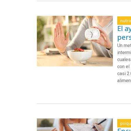
nutri
El a
per
Un met
interm
cuales
con el
casi 2
alimen
psiqu
Enc