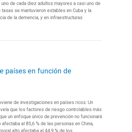
 uno de cada diez adultos mayores a casi uno de
as tasas se mantuvieron estables en Cuba y la
cia de la demencia, y en infraestructuras
e países en función de
oviene
de
investigaciones
en
países
ricos
.
Un
ela que los factores de riesgo controlables más
a que un enfoque único de prevención no funcionará
o
afectaba
al 85,6 % de las personas
en
China,
poral alto
afectaba
al 44,9 % de
los