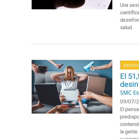
Una sesi
científi
desinfor
salud.
desinf
El 51
desin
SMC E
09/07/2
El pensa
predispo
contenid
la gente