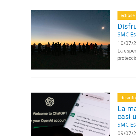
eclipse
Disfr
SMC E
10/07/2
La esper
protecci
desinf
La ma
casi 
SMC E
09/07/2