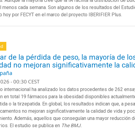
. Aunque la mayoría cree que la IA facilita la distribución de bulo
al menos cada semana. Son algunos de los resultados del Estudi
o hoy por FECYT en el marco del proyecto IBERIFIER Plus.
ad
ar de la pérdida de peso, la mayoría de l
dad no mejoran significativamente la cali
spaña
026 - 00:30 CEST
o internacional ha analizado los datos procedentes de 262 ensa
n en total 19 fármacos para la obesidad disponibles actualment
ida o la tirzepatida. En global, los resultados indican que, a pes
camentos no mejoran significativamente la calidad de vida y po
miento. Además, aquellos que conseguían una mayor reducción 
ios. El estudio se publica en
The BMJ.