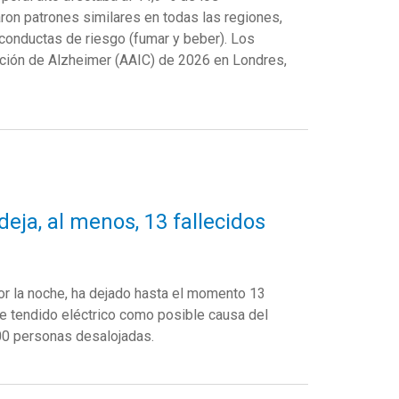
ron
patrones
similares
en
t
odas
las regiones
,
conductas
de
riesgo
(
fumar
y
beber
).
Los
ción
de Alzheimer (AAIC) de 2026
en
Londres,
deja, al menos, 13 fallecidos
por la noche, ha dejado hasta el momento 13
de tendido eléctrico como posible causa del
00 personas desalojadas.