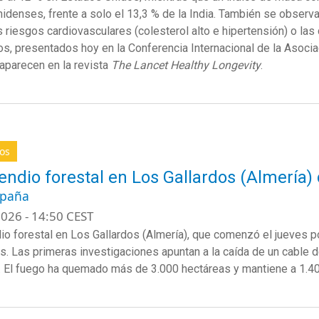
nidenses
,
frente
a solo el 13,3 % de la India.
También
se
o
bserva
s
riesgos
cardiovasculares
(
colesterol
alto e
hipertensión
) o las
os
,
presentados
hoy
en
la
Conferencia
Internacional de la
Asocia
aparecen
en
la
revista
The Lancet
Healthy
Longevity
.
os
cendio forestal en Los Gallardos (Almería) 
spaña
026 - 14:50 CEST
dio forestal en Los Gallardos (Almería), que comenzó el jueves 
os. Las primeras investigaciones apuntan a la caída de un cable 
. El fuego ha quemado más de 3.000 hectáreas y mantiene a 1.4