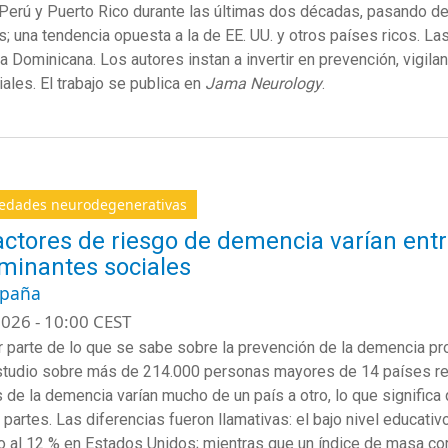
Perú y Puerto Rico durante las últimas dos décadas, pasando de
s; una tendencia opuesta a la de EE. UU. y otros países ricos. L
a Dominicana. Los autores instan a invertir en prevención, vigilan
iales. El trabajo se publica en
Jama Neurology
.
edades neurodegenerativas
actores de riesgo de demencia varían entr
minantes sociales
spaña
026 - 10:00 CEST
r
parte
de lo
que
se
sabe
sobre
la
prevención
de la
demencia
pr
studio
sobre
más de 214
.
000 personas mayores de 14 países rev
 de la demencia
varían
mucho
de un país a otro, lo que signific
 partes.
Las
diferencias
fueron
llamativas
:
e
l bajo
nivel
educativ
o al 12 %
en
Estados
Unidos
;
mientras
que
un
índice
de masa cor