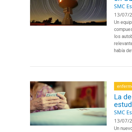
SMC E
13/07/2
Un equip
compuest
los auto
relevant
había de
enferm
La de
estud
SMC E
13/07/2
Un nuevo