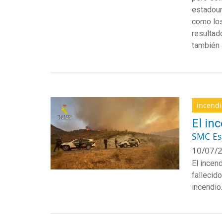
estadou
como
lo
resultad
también
incendi
El in
SMC E
10/07/2
El incen
fallecid
incendio