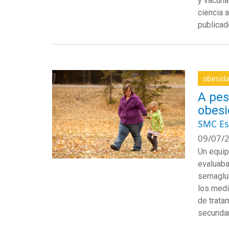
y vacunas
ciencia 
publicad
obesid
A pes
obesi
SMC E
09/07/2
Un equip
evaluaba
semaglut
los medi
de trata
secundar