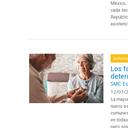
México, 
cada sei
Repúblic
asistenc
enferm
Los f
deter
SMC E
12/07/2
La mayo
nuevo
e
comunes
en todas
pero
sol