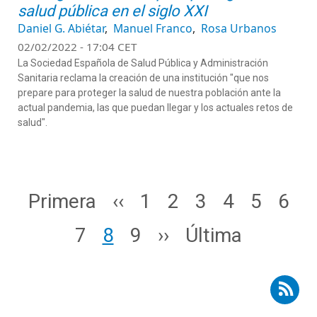
salud pública en el siglo XXI
Daniel G. Abiétar
Manuel Franco
Rosa Urbanos
02/02/2022 - 17:04 CET
La Sociedad Española de Salud Pública y Administración
Sanitaria reclama la creación de una institución "que nos
prepare para proteger la salud de nuestra población ante la
actual pandemia, las que puedan llegar y los actuales retos de
salud".
Paginación
Primera página
Página anterior
Page
Page
Page
Page
Page
Pag
Primera
‹‹
1
2
3
4
5
6
Page
Page
Page
Siguiente página
Última página
7
8
9
››
Última
Suscribirse a RSS - Voces expertas