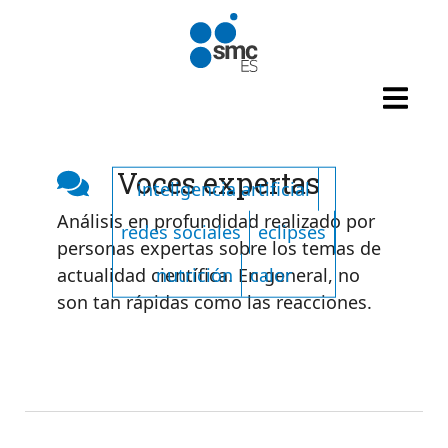
Pasar al contenido principal
Listado de tags
Voces expertas
inteligencia artificial
Análisis en profundidad realizado por
redes sociales
eclipses
personas expertas sobre los temas de
nutrición
calor
actualidad científica. En general, no
son tan rápidas como las reacciones.