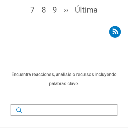
Page
Page
Page
Siguiente página
Última página
7
8
9
››
Última
Suscribirse a RSS - Voces expertas
Subtítulo
Encuentra reacciones, análisis o recursos incluyendo
palabras clave.
Buscar