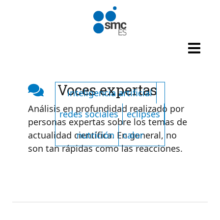
Pasar al contenido principal
Listado de tags
Voces expertas
inteligencia artificial
Análisis en profundidad realizado por
redes sociales
eclipses
personas expertas sobre los temas de
nutrición
calor
actualidad científica. En general, no
son tan rápidas como las reacciones.