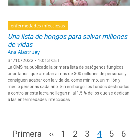
enfermedades infecciosas
Una lista de hongos para salvar millones
de vidas
Ana Alastruey
31/10/2022 - 10:13 CET
La OMS ha publicado la primera lista de patógenos fúngicos
prioritarios, que afectan a más de 300 millones de personas y
consiguen acabar con la vida de, como mínimo, un millón y
medio personas cada año. Sin embargo, los fondos destinados
a controlar esta lacra no llegan ni al 1,5 % de los que se dedican
a las enfermedades infecciosas.
Paginación
Primera página
Página anterior
Page
Page
Page
Page
Page
Pag
Primera
‹‹
1
2
3
4
5
6