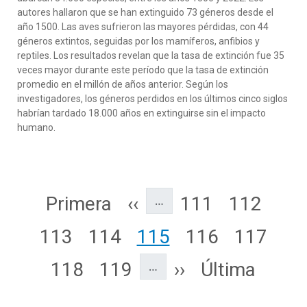
autores hallaron que se han extinguido 73 géneros desde el
año 1500. Las aves sufrieron las mayores pérdidas, con 44
géneros extintos, seguidas por los mamíferos, anfibios y
reptiles. Los resultados revelan que la tasa de extinción fue 35
veces mayor durante este período que la tasa de extinción
promedio en el millón de años anterior. Según los
investigadores, los géneros perdidos en los últimos cinco siglos
habrían tardado 18.000 años en extinguirse sin el impacto
humano.
Paginación
Primera página
Página anterior
Page
Page
Primera
‹‹
111
112
…
Page
Page
Page
Page
Page
113
114
115
116
117
Page
Page
Siguiente págin
Última págin
118
119
››
Última
…