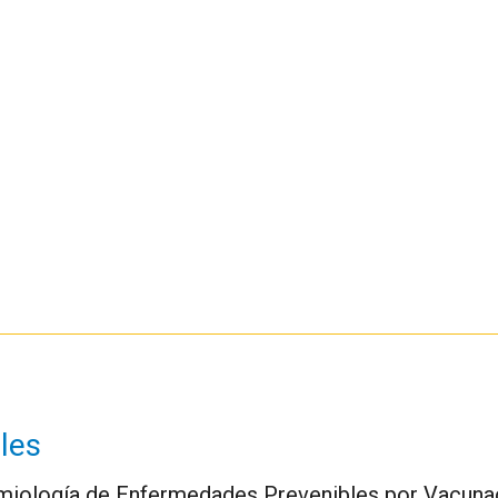
les
miología de Enfermedades Prevenibles por Vacunac