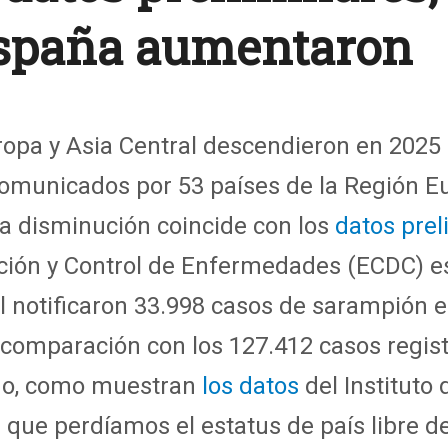
España aumentaron
opa y Asia Central
descendieron
en 2025 
comunicados por 53 países de la Región E
a disminución
coinci
de con l
os
datos
prel
ción y Control de Enfermedades (ECDC) 
l notificaron 33
.
998 casos de sarampión e
n comparación con los 127
.
412 casos regis
do, como muestran
los datos
del Instituto 
ue perdíamos el estatus de país libre d