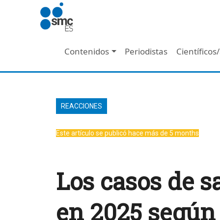
Pasar al contenido principal
Navegación principal
Contenidos
Periodistas
Científicos
REACCIONES
Este artículo se publicó hace más de 5 months
Los casos de 
en 2025 según 