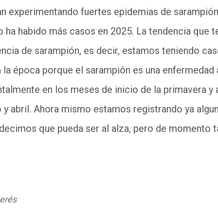
an experimentando fuertes epidemias de sarampió
o
ha habido
más casos en 2025. La tendencia que 
encia de sarampión, es decir, estamos teniendo cas
 la época porque
el
sarampión es una enfermedad 
talmente en los meses de inicio de la primavera
y
o
y
abril
.
A
hora mismo estamos
registrando
ya algu
o decimos que pueda ser
al alza
, pero de momento 
terés