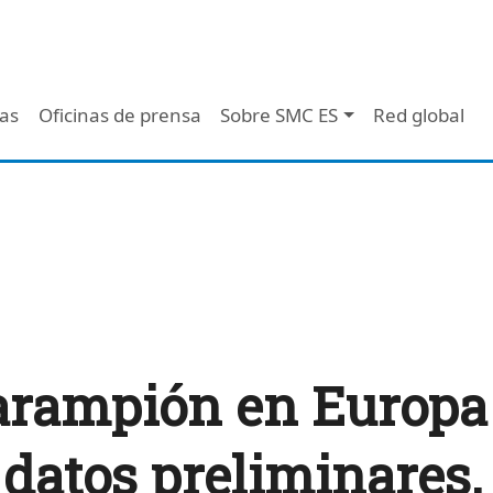
 - Header
/as
Oficinas de prensa
Sobre SMC ES
Red global
sarampión en Europ
datos preliminares