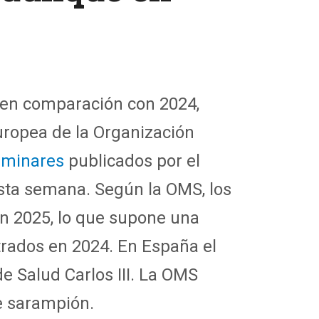
en comparación con 2024,
uropea de la Organización
iminares
publicados por el
esta semana. Segú
n la
OMS
, l
os
n 2025, lo que supone una
trados en 2024.
En España el
de Salud Carlos III
. La OMS
e sarampión.