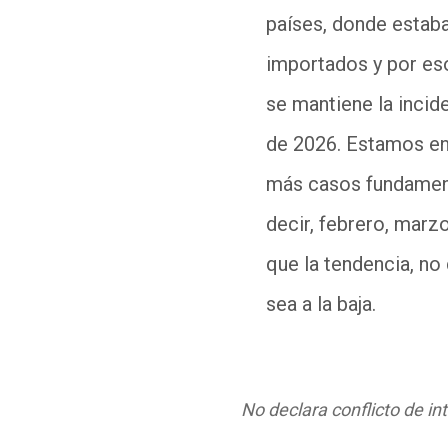
países, donde estab
importados y por es
se mantiene la incid
de 2026
.
E
stamos en
más
casos
fundamen
decir, febrero, marz
que la tendencia, n
sea a la baja.
No declara conflicto de in