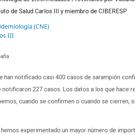
ituto de Salud Carlos III y miembro de CIBERESP
idemiología (CNE)
os III
paña
 han notificado casi 400 casos de sarampión confi
e notificaron 227 casos. Los datos a los que hace 
abemos
,
cu
a
ndo se confirmen o cuando se cierren
,
s
í
hemos experimentado un mayor número de import